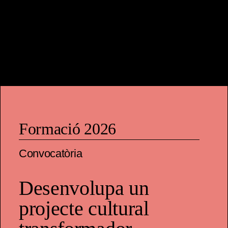
seves pròpies narratives, altres les construeixen
e
per elles. La Mafe Carrascal, diputada
p
colombiana,
Formació 2026
Convocatòria
Desenvolupa un
projecte cultural