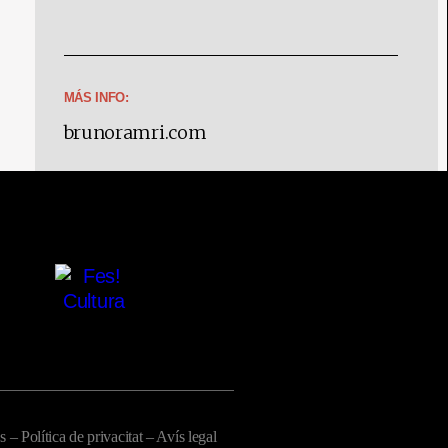
MÁS INFO:
brunoramri.com
es
–
Política de privacitat
–
Avís legal