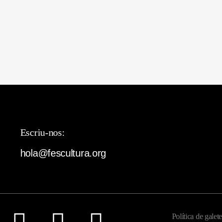
Escriu-nos:
hola@fescultura.org
Política de galet